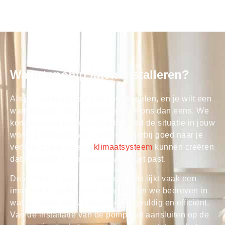
Warmtepomp laten installeren?
Als je overtuigd bent van de voordelen, en je wilt een
warmtepomp laten installeren, bel ons dan eens. We
komen graag en geheel vrijblijvend de situatie in jouw
woning bekijken. We luisteren daarbij goed naar je
verhaal zodat we een
klimaatsysteem
kunnen creëren
dat het beste bij jou en jouw budget past.
De installatie van een warmtepomp lijkt vaak een
immense klus. Maar bij Sanigas zijn we bedreven in
wat we doen, en we doen het zorgvuldig en efficiënt.
Van de installatie van de pomp, het aansluiten op de