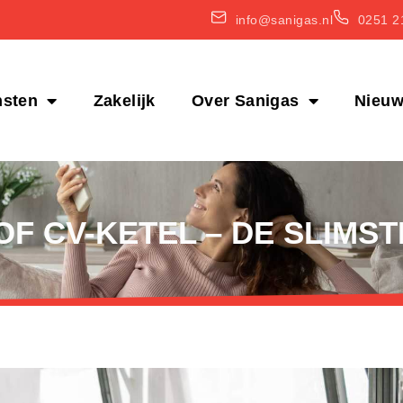
info@sanigas.nl
0251 2
nsten
Zakelijk
Over Sanigas
Nieu
 CV-KETEL – DE SLIMSTE