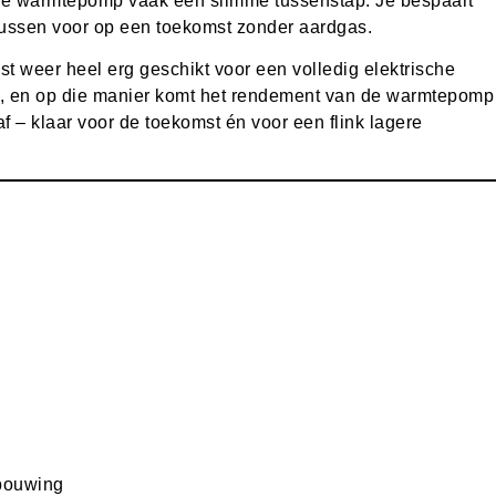
ide warmtepomp vaak een slimme tussenstap. Je bespaart
ntussen voor op een toekomst zonder aardgas.
 weer heel erg geschikt voor een volledig elektrische
t, en op die manier komt het rendement van de warmtepomp
 af – klaar voor de toekomst én voor een flink lagere
rbouwing