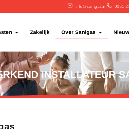
info@sanigas.nl
0251 2
nsten
Zakelijk
Over Sanigas
Nieu
ERKEND INSTALLATEUR S
igas