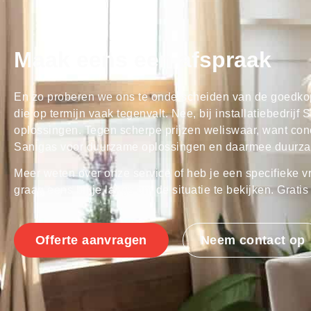
Maak eens een afspraak
En zo proberen we ons te onderscheiden van de goedko
die op termijn vaak tegenvalt. Nee, bij installatiebedrij
oplossingen. Tegen scherpe prijzen weliswaar, want con
Sanigas voor duurzame oplossingen en daarmee duurzame 
Meer weten over onze service of heb je een specifieke
graag eens bij je langs om de situatie te bekijken. Gratis 
Offerte aanvragen
Neem contact op