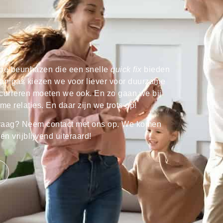
pe beunhazen die een snelle
quick fix
bieden
f Sanigas kiezen we voor liever voor duurzame
curreren moeten we ook. En zo gaan we bij
relaties. En daar zijn we trots op!
 vraag? Neem contact met ons op. We komen
en vrijblijvend uiteraard!