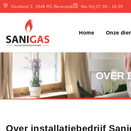
Gooiland 2, 1948 RC Beverwijk
Ma-Vrij 07:30 - 16:30
Home
Onze die
OVER 
Over installatiebedrijf San