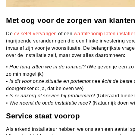
Met oog voor de zorgen van klante
De
cv ketel vervangen
of een
warmtepomp laten installe
ingrijpende veranderingen die een flinke investering ve
invasief zijn voor je woonsituatie. De belangrijkste vr
over de installatie zelf, maar over alles daaromheen:
•
Hoe lang zitten we in de rommel?
(We geven je een zo 
zo min mogelijk)
•
Is dit voor onze situatie en portemonnee écht de beste
doorgerekend: ja, dat beloven we)
•
Is er nazorg of service bij problemen?
(Uiteraard biede
•
Wie neemt de oude installatie mee?
(Natuurlijk doen wi
Service staat voorop
Als erkend installateur hebben we ons aan een aantal s