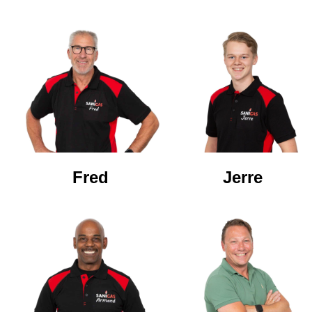
Fred
Jerre